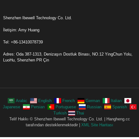
Shenzhen Ibewell Technology Co. Ltd.
İletişim: Amy Huang
Tel: +86-13410078739
Adres: Oda 387-1313, Denizaşırı Dostluk Binası, NO.12 YingChun Yolu,
LuoHu, Shenzhen PR Çin
Arabic
English
French
German
Italian
Japanese
Persian
Portuguese
Russian
Spanish
Turkish
Thai
Telif Hakkı © Shenzhen Ibewell Technology Co. Ltd. | Hangheng.cc
tarafından desteklenmektedir |
XML Site Haritası