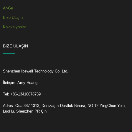
Ar-Ge
Bize Ulaşın
Koleksiyonlar
BIZE ULAŞIN
Shenzhen Ibewell Technology Co. Ltd.
İletişim: Amy Huang
Tel: +86-13410078739
Adres: Oda 387-1313, Denizaşırı Dostluk Binası, NO.12 YingChun Yolu,
LuoHu, Shenzhen PR Çin