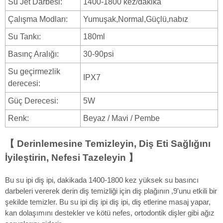
Su Jet Darbesi:
1400-1800 kez/dakika
Çalışma Modları:
Yumuşak,Normal,Güçlü,nabız
Su Tankı:
180ml
Basınç Aralığı:
30-90psi
Su geçirmezlik
IPX7
derecesi:
Güç Derecesi:
5W
Renk:
Beyaz / Mavi / Pembe
【 Derinlemesine Temizleyin, Diş Eti Sağlığını
İyileştirin, Nefesi Tazeleyin 】
Bu su ipi diş ipi, dakikada 1400-1800 kez yüksek su basıncı
darbeleri vererek derin diş temizliği için diş plağının ,9'unu etkili bir
şekilde temizler. Bu su ipi diş ipi diş ipi, diş etlerine masaj yapar,
kan dolaşımını destekler ve kötü nefes, ortodontik dişler gibi ağız