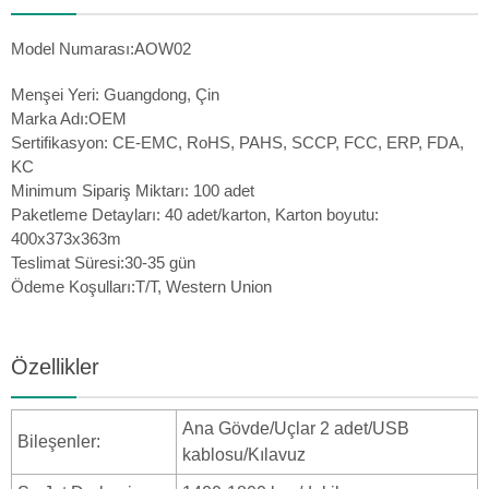
Model Numarası:AOW02
Menşei Yeri: Guangdong, Çin
Marka Adı:OEM
Sertifikasyon: CE-EMC, RoHS, PAHS, SCCP, FCC, ERP, FDA,
KC
Minimum Sipariş Miktarı: 100 adet
Paketleme Detayları: 40 adet/karton, Karton boyutu:
400x373x363m
Teslimat Süresi:30-35 gün
Ödeme Koşulları:T/T, Western Union
Özellikler
Ana Gövde/Uçlar 2 adet/USB
Bileşenler:
kablosu/Kılavuz