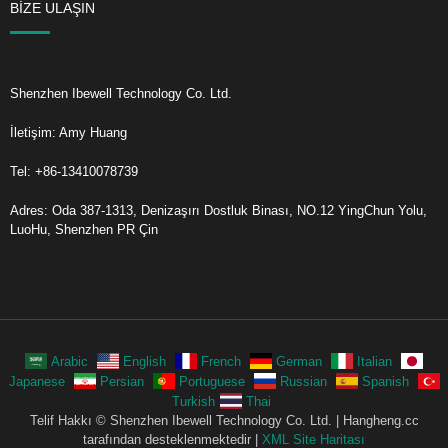
BIZE ULAŞIN
Shenzhen Ibewell Technology Co. Ltd.
İletişim: Amy Huang
Tel: +86-13410078739
Adres: Oda 387-1313, Denizaşırı Dostluk Binası, NO.12 YingChun Yolu,
LuoHu, Shenzhen PR Çin
Arabic
English
French
German
Italian
Japanese
Persian
Portuguese
Russian
Spanish
Turkish
Thai
Telif Hakkı © Shenzhen Ibewell Technology Co. Ltd. | Hangheng.cc
tarafından desteklenmektedir |
XML Site Haritası