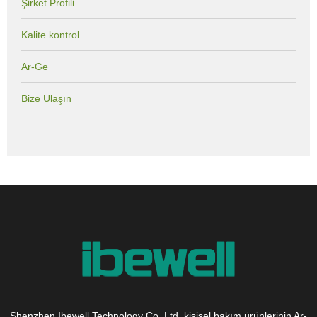
Şirket Profili
Kalite kontrol
Ar-Ge
Bize Ulaşın
Shenzhen Ibewell Technology Co. Ltd, kişisel bakım ürünlerinin Ar-