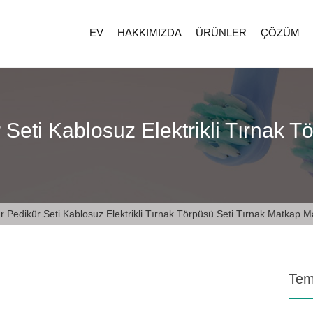
EV
HAKKIMIZDA
ÜRÜNLER
ÇÖZÜM
Seti Kablosuz Elektrikli Tırnak T
 Pedikür Seti Kablosuz Elektrikli Tırnak Törpüsü Seti Tırnak Matkap M
Teme