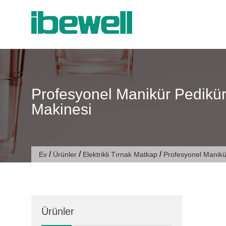
İçeriğe
atla
Profesyonel Manikür Pedikür 
Makinesi
/
/
/
Ev
Ürünler
Elektrikli Tırnak Matkap
Profesyonel Manikür
Ürünler