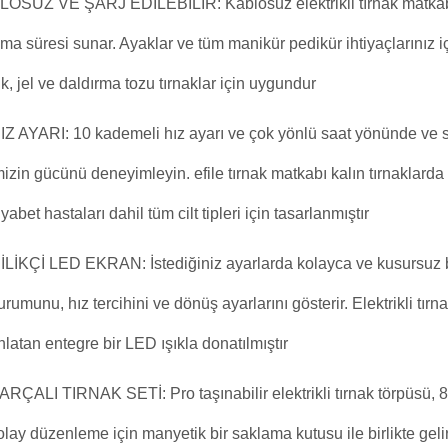
OSUZ VE ŞARJ EDİLEBİLİR: Kablosuz elektrikli tırnak matkabı 
şma süresi sunar. Ayaklar ve tüm manikür pedikür ihtiyaçlarınız iç
ik, jel ve daldırma tozu tırnaklar için uygundur
IZ AYARI: 10 kademeli hız ayarı ve çok yönlü saat yönünde ve s
mizin gücünü deneyimleyin. efile tırnak matkabı kalın tırnaklard
yabet hastaları dahil tüm cilt tipleri için tasarlanmıştır
LİKÇİ LED EKRAN: İstediğiniz ayarlarda kolayca ve kusursuz bi
durumunu, hız tercihini ve dönüş ayarlarını gösterir. Elektrikli tır
nlatan entegre bir LED ışıkla donatılmıştır
ARÇALI TIRNAK SETİ: Pro taşınabilir elektrikli tırnak törpüsü, 8 
olay düzenleme için manyetik bir saklama kutusu ile birlikte gelir