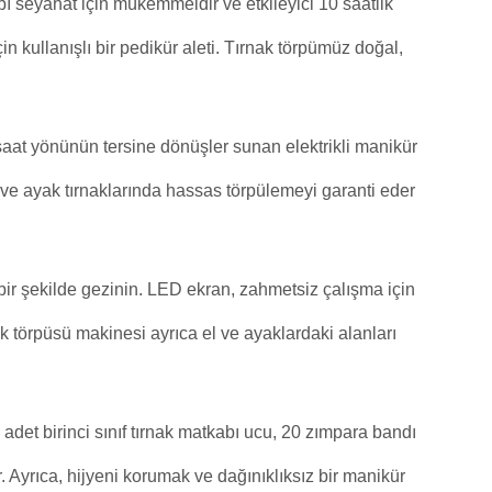
seyahat için mükemmeldir ve etkileyici 10 saatlik
in kullanışlı bir pedikür aleti. Tırnak törpümüz doğal,
aat yönünün tersine dönüşler sunan elektrikli manikür
a ve ayak tırnaklarında hassas törpülemeyi garanti eder
r şekilde gezinin. LED ekran, zahmetsiz çalışma için
nak törpüsü makinesi ayrıca el ve ayaklardaki alanları
adet birinci sınıf tırnak matkabı ucu, 20 zımpara bandı
. Ayrıca, hijyeni korumak ve dağınıklıksız bir manikür