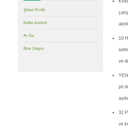
KABL
Şirket Profili
çalı
Kalite kontrol
akril
Ar-Ge
10 H
Bize Ulaşın
seti
ve di
YENİ
pil 
aydı
32 P
ve k