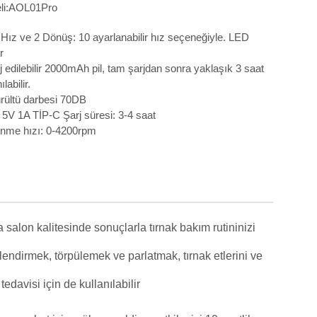
li:AOL01Pro
Hız ve 2 Dönüş: 10 ayarlanabilir hız seçeneğiyle. LED
r
j edilebilir 2000mAh pil, tam şarjdan sonra yaklaşık 3 saat
ılabilir.
rültü darbesi 70DB
5V 1A TİP-C Şarj süresi: 3-4 saat
önme hızı: 0-4200rpm
n kalitesinde sonuçlarla tırnak bakım rutininizi
llendirmek, törpülemek ve parlatmak, tırnak etlerini ve
edavisi için de kullanılabilir