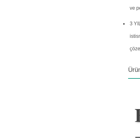
ve p
3 YI
isti
çöze
Ürün