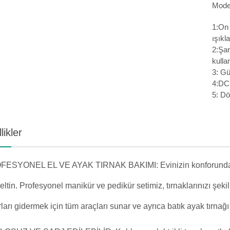
Mode
1:On 
ışıkla
2:Şar
kullan
3: Gü
4:DC 
5: D
likler
ESYONEL EL VE AYAK TIRNAK BAKIMI: Evinizin konforunda salo
eltin. Profesyonel manikür ve pedikür setimiz, tırnaklarınızı şeki
ları gidermek için tüm araçları sunar ve ayrıca batık ayak tırnağı t